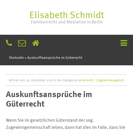
Elisabeth Schmidt
Familienrecht und Mediation in Berlin
Menü
Startseite
»
Auskunftsansprüche im Güterrecht
Artikel vom 19. Dezember 2017
In der Kategorie
Güterrecht / Zugewinnausgleich
Auskunftsansprüche im 
Güterrecht
Wenn Sie im gesetzlichen Güterstand der sog.
Zugewinngemeinschaft leben, dann hat dies im Falle, dass Sie