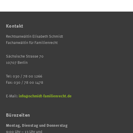
Kontakt
Rechtsanwältin Elisabeth Schmidt
Fachanwältin für Familienrecht
Sächsische Strasse 70
10707 Berlin
Tel: 030 / 78 00 1266
Fax: 030 / 78 00 1478
E-Mail:
info@schmidt-familienrecht.de
Bürozeiten
Montag, Dienstag und Donnerstag
9:00 Uhr – 13 Uhr und